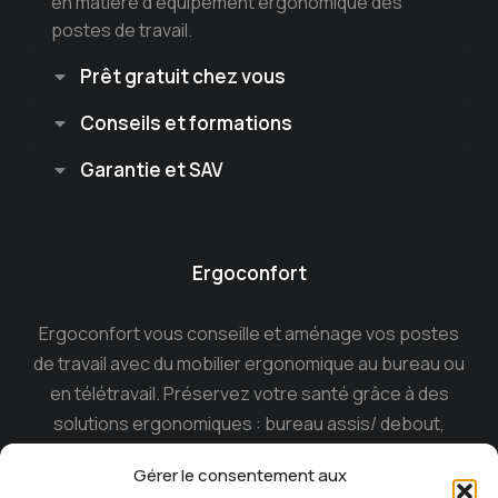
en matière d’équipement ergonomique des
postes de travail.
Prêt gratuit chez vous
Conseils et formations
Garantie et SAV
Ergoconfort
Ergoconfort vous conseille et aménage vos postes
de travail avec du mobilier ergonomique au bureau ou
en télétravail. Préservez votre santé grâce à des
solutions ergonomiques : bureau assis/ debout,
siège ergonomique , tabouret dynamique, souris
Gérer le consentement aux
ergonomique, casque anti-bruit…