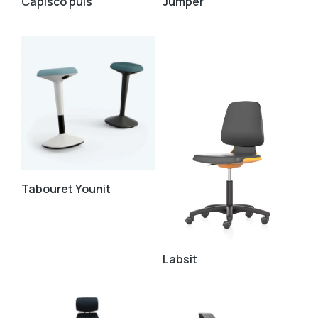
Capisco puls
Jumper
Tabouret Younit
Labsit