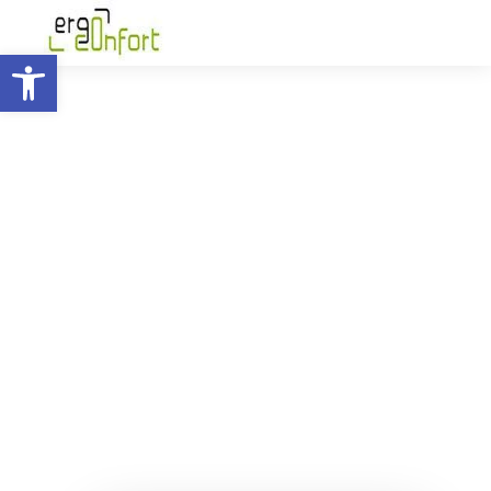
Ouvrir la barre d’outils
Aménager et équiper ses
bureaux de manière
ergonomique sur La
Réunion
Allier performance, santé et bien-être au
travail