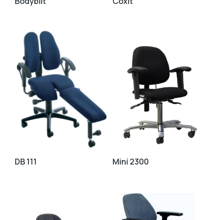
Bodybilt
Coxit
DB 111
Mini 2300