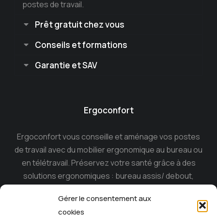
postes de travail.
Prêt gratuit chez vous
Conseils et formations
Garantie et SAV
Ergoconfort
Ergoconfort vous conseille et aménage vos postes
de travail avec du mobilier ergonomique au bureau ou
en télétravail. Préservez votre santé grâce à des
solutions ergonomiques : bureau assis/ debout,
siège ergonomique , tabouret dynamique, souris
Gérer le consentement aux
ergonomique, casque anti-bruit…
cookies