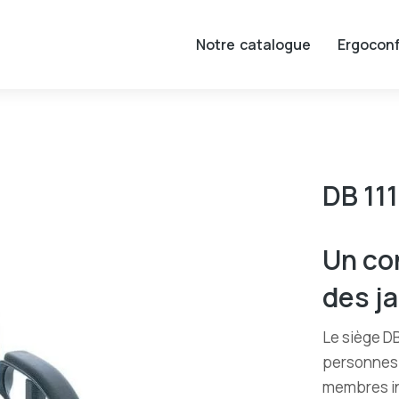
Notre catalogue
Ergoconf
DB 111
Un co
des j
Le siège DB
personnes 
membres in