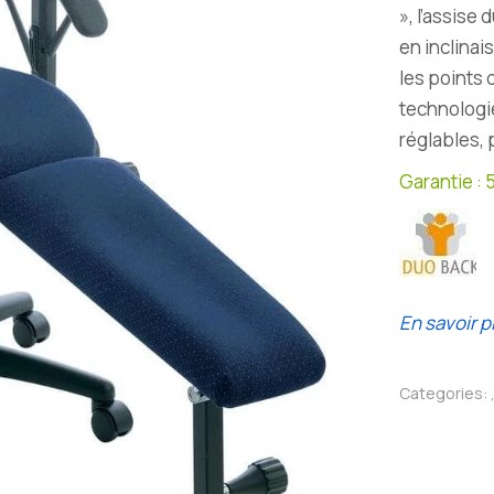
», l’assise
en inclinai
les points 
technologi
réglables,
Garantie : 
En savoir p
Categories: