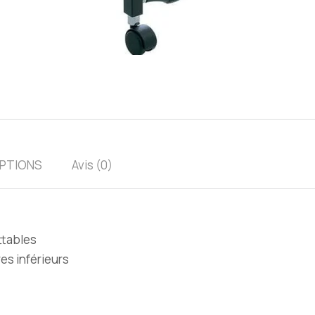
PTIONS
Avis (0)
ttables
es inférieurs