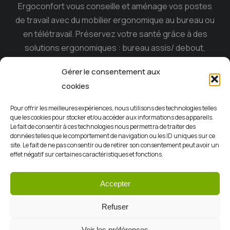
Ergoconfort vous conseille et aménage vos postes
de travail avec du mobilier ergonomique au bureau ou
en télétravail. Préservez votre santé grâce à des
solutions ergonomiques : bureau assis/ debout,
siège ergonomique , tabouret dynamique, souris
Gérer le consentement aux
ergonomique, casque anti-bruit…
cookies
Ergoconfort, le spécialiste du mobilier ergonomique
Pour offrir les meilleures expériences, nous utilisons des technologies telles
sur l’ile de la Réunion depuis 15 ans.
que les cookies pour stocker et/ou accéder aux informations des appareils.
Le fait de consentir à ces technologies nous permettra de traiter des
données telles que le comportement de navigation ou les ID uniques sur ce
site. Le fait de ne pas consentir ou de retirer son consentement peut avoir un
effet négatif sur certaines caractéristiques et fonctions.
Accepter
CGV
Mentions légales
Politiques de confidentialité
Refuser
Contact
Autoconfort
Voir les préférences