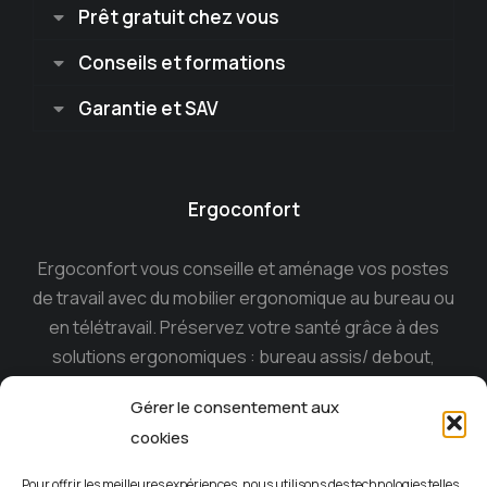
Prêt gratuit chez vous
Conseils et formations
Garantie et SAV
Ergoconfort
Ergoconfort vous conseille et aménage vos postes
de travail avec du mobilier ergonomique au bureau ou
en télétravail. Préservez votre santé grâce à des
solutions ergonomiques : bureau assis/ debout,
siège ergonomique , tabouret dynamique, souris
Gérer le consentement aux
ergonomique, casque anti-bruit…
cookies
Ergoconfort, le spécialiste du mobilier ergonomique
Pour offrir les meilleures expériences, nous utilisons des technologies telles