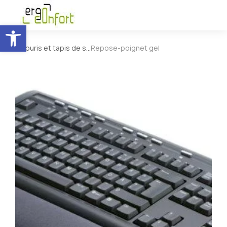
Ouvrir la barre d’outils
Souris et tapis de s…
Repose-poignet gel
Vous êtes ici :