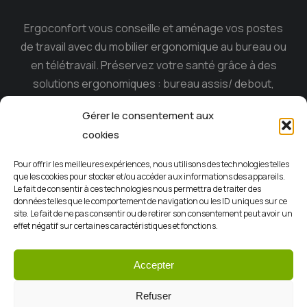
Ergoconfort vous conseille et aménage vos postes
de travail avec du mobilier ergonomique au bureau ou
en télétravail. Préservez votre santé grâce à des
solutions ergonomiques : bureau assis/ debout,
siège ergonomique , tabouret dynamique, souris
Gérer le consentement aux
ergonomique, casque anti-bruit…
cookies
Ergoconfort, le spécialiste du mobilier ergonomique
Pour offrir les meilleures expériences, nous utilisons des technologies telles
sur l’ile de la Réunion depuis 15 ans.
que les cookies pour stocker et/ou accéder aux informations des appareils.
Le fait de consentir à ces technologies nous permettra de traiter des
données telles que le comportement de navigation ou les ID uniques sur ce
site. Le fait de ne pas consentir ou de retirer son consentement peut avoir un
effet négatif sur certaines caractéristiques et fonctions.
Accepter
CGV
Mentions légales
Politiques de confidentialité
Refuser
Contact