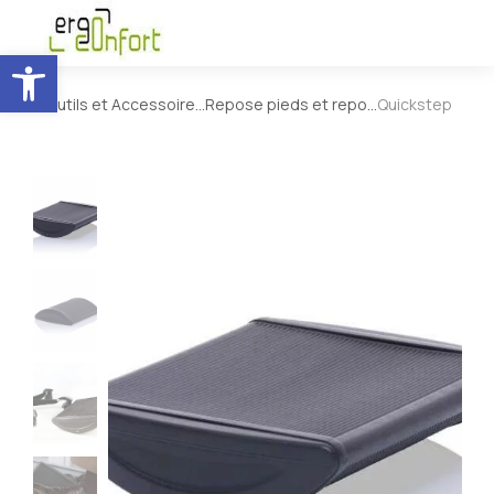
Ouvrir la barre d’outils
Outils et Accessoire…
Repose pieds et repo…
Quickstep
Vous êtes ici :