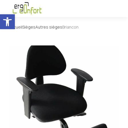
Ouvrir la barre d’outils
Accueil
Sièges
Autres sièges
Briancon
Vous êtes ici :