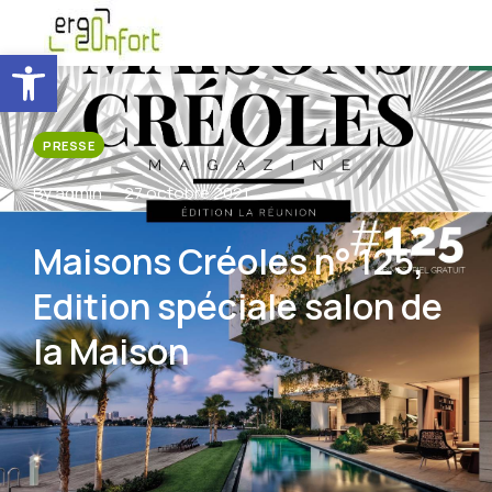
Ouvrir la barre d’outils
PRESSE
By admin
27 octobre 2021
Maisons Créoles n° 125,
Edition spéciale salon de
la Maison