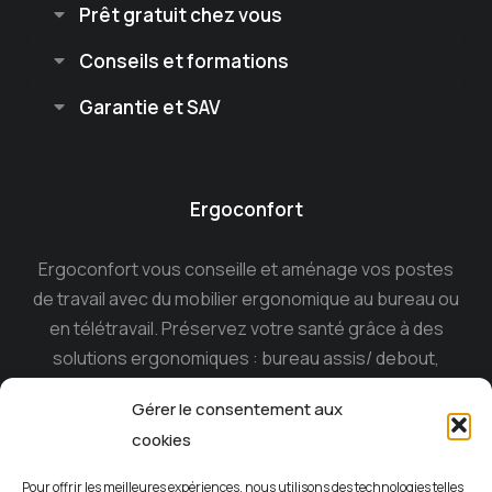
Prêt gratuit chez vous
Conseils et formations
Garantie et SAV
Ergoconfort
Ergoconfort vous conseille et aménage vos postes
de travail avec du mobilier ergonomique au bureau ou
en télétravail. Préservez votre santé grâce à des
solutions ergonomiques : bureau assis/ debout,
siège ergonomique , tabouret dynamique, souris
Gérer le consentement aux
ergonomique, casque anti-bruit…
cookies
Ergoconfort, le spécialiste du mobilier ergonomique
Pour offrir les meilleures expériences, nous utilisons des technologies telles