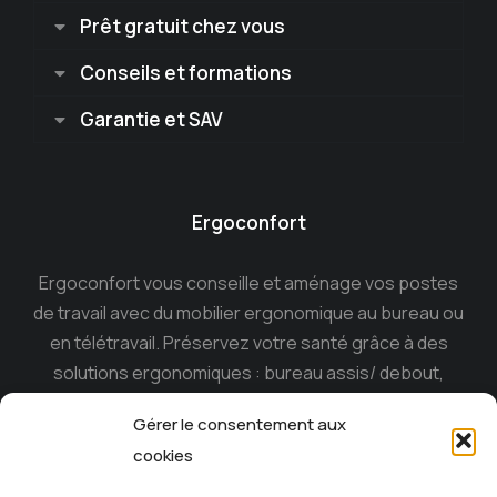
Prêt gratuit chez vous
Conseils et formations
Garantie et SAV
Ergoconfort
Ergoconfort vous conseille et aménage vos postes
de travail avec du mobilier ergonomique au bureau ou
en télétravail. Préservez votre santé grâce à des
solutions ergonomiques : bureau assis/ debout,
siège ergonomique , tabouret dynamique, souris
Gérer le consentement aux
ergonomique, casque anti-bruit…
cookies
Ergoconfort, le spécialiste du mobilier ergonomique