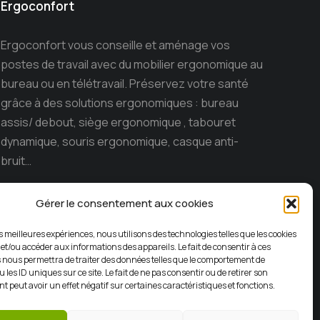
Ergoconfort
Ergoconfort vous conseille et aménage vos
postes de travail avec du mobilier ergonomique au
bureau ou en télétravail. Préservez votre santé
grâce à des solutions ergonomiques : bureau
assis/ debout, siège ergonomique , tabouret
dynamique, souris ergonomique, casque anti-
bruit…
Ergoconfort, le spécialiste du mobilier
Gérer le consentement aux cookies
ergonomique sur l’ile de la Réunion depuis 15 ans.
es meilleures expériences, nous utilisons des technologies telles que les cookies
 et/ou accéder aux informations des appareils. Le fait de consentir à ces
 nous permettra de traiter des données telles que le comportement de
 les ID uniques sur ce site. Le fait de ne pas consentir ou de retirer son
 peut avoir un effet négatif sur certaines caractéristiques et fonctions.