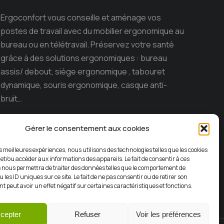
Ergoconfort vous conseille et aménage vos
postes de travail avec du mobilier ergonomique au
bureau ou en télétravail. Préservez votre santé
grâce à des solutions ergonomiques : bureau
assis/ debout, siège ergonomique , tabouret
dynamique, souris ergonomique, casque anti-
bruit…
Ergoconfort, le spécialiste du mobilier
Gérer le consentement aux cookies
ergonomique sur l’ile de la Réunion depuis 15 ans.
es meilleures expériences, nous utilisons des technologies telles que les cookies
 et/ou accéder aux informations des appareils. Le fait de consentir à ces
 nous permettra de traiter des données telles que le comportement de
 les ID uniques sur ce site. Le fait de ne pas consentir ou de retirer son
 peut avoir un effet négatif sur certaines caractéristiques et fonctions.
cepter
Refuser
Voir les préférences