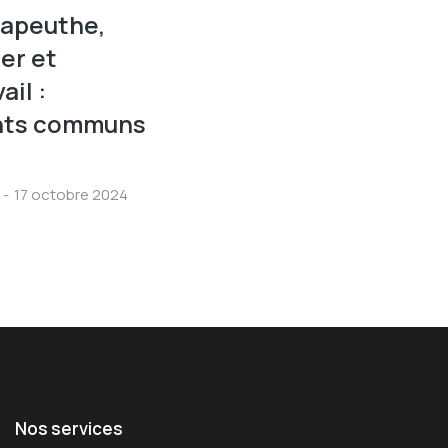
rapeuthe,
er et
il :
ints communs
17 octobre 2024
Nos services