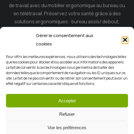
de travail avec du mobilier ergonomique au bureau ou
en télétravail. Préservez votre santé grâce à des
solutions ergonomiques : bureau assis/ debout,
siège ergonomique , tabouret dynamique, souris
Gérer le consentement aux
ergonomique, casque anti-bruit…
cookies
Ergoconfort, le spécialiste du mobilier ergonomique
Pour offrir les meilleures expériences, nous utilisons des technologies telles
sur l’ile de la Réunion depuis 15 ans.
que les cookies pour stocker et/ou accéder aux informations des appareils.
Le fait de consentir à ces technologies nous permettra de traiter des
données telles que le comportement de navigation ou les ID uniques sur ce
site. Le fait de ne pas consentir ou de retirer son consentement peut avoir un
effet négatif sur certaines caractéristiques et fonctions.
Accepter
CGV
Mentions légales
Politiques de confidentialité
Refuser
Contact
Autoconfort
Voir les préférences