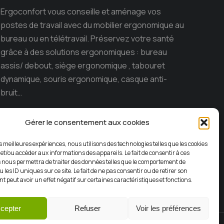
Ergoconfort vous conseille et aménage vos
postes de travail avec du mobilier ergonomique au
bureau ou en télétravail. Préservez votre santé
grâce à des solutions ergonomiques : bureau
assis/ debout, siège ergonomique , tabouret
dynamique, souris ergonomique, casque anti-
bruit…
Ergoconfort, le spécialiste du mobilier
Gérer le consentement aux cookies
ergonomique sur l’ile de la Réunion depuis 15 ans.
es meilleures expériences, nous utilisons des technologies telles que les cookies
 et/ou accéder aux informations des appareils. Le fait de consentir à ces
 nous permettra de traiter des données telles que le comportement de
 les ID uniques sur ce site. Le fait de ne pas consentir ou de retirer son
 peut avoir un effet négatif sur certaines caractéristiques et fonctions.
cepter
Refuser
Voir les préférences