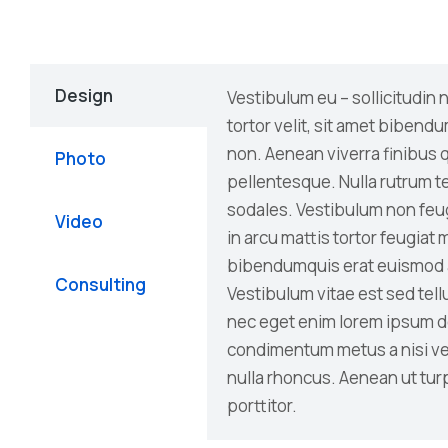
Design
Vestibulum eu – sollicitudin 
tortor velit, sit amet biben
non. Aenean viverra finibus
Photo
pellentesque. Nulla rutrum 
sodales. Vestibulum non feu
Video
in arcu mattis tortor feugiat 
bibendumquis erat euismod 
Consulting
Vestibulum vitae est sed tell
nec eget enim lorem ipsum d
condimentum metus a nisi veh
nulla rhoncus. Aenean ut turp
porttitor.