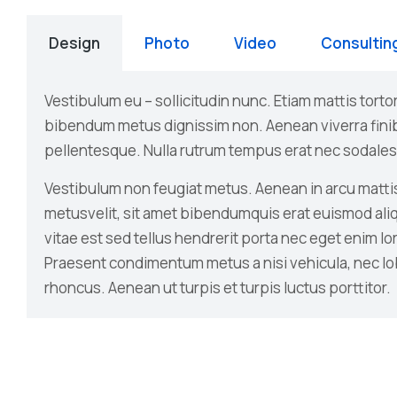
Design
Photo
Video
Consultin
Vestibulum eu – sollicitudin nunc. Etiam mattis tortor 
bibendum metus dignissim non. Aenean viverra fin
pellentesque. Nulla rutrum tempus erat nec sodales
Vestibulum non feugiat metus. Aenean in arcu mattis
metusvelit, sit amet bibendumquis erat euismod al
vitae est sed tellus hendrerit porta nec eget enim l
Praesent condimentum metus a nisi vehicula, nec lob
rhoncus. Aenean ut turpis et turpis luctus porttitor.