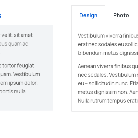
g
Design
Photo
velit, sit amet
Vestibulum viverra finib
ibus quam ac
erat nec sodales eu sollici
.
bibendum metus digniss
 tortor feugiat
Aenean viverra finibus q
iquam. Vestibulum
nec sodales. Vestibulum 
orem ipsum dolor.
eu – sollicitudin nunc. Et
ortis nulla
metus dignissim non. Aen
Nulla rutrum tempus erat