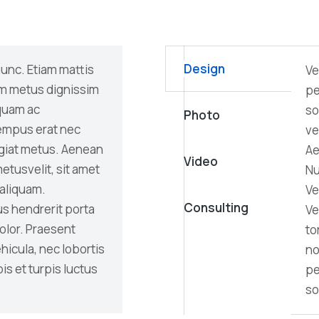
Design
nunc. Etiam mattis
Ve
dum metus dignissim
pe
 quam ac
so
Photo
tempus erat nec
ve
giat metus. Aenean
Ae
Video
metusvelit, sit amet
Nu
aliquam.
Ve
Consulting
us hendrerit porta
Ve
olor. Praesent
to
icula, nec lobortis
no
is et turpis luctus
pe
so