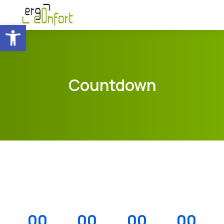
Ouvrir la barre d’outils
Countdown
00
00
00
00