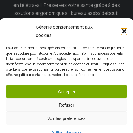
en télétravail. Préservez votre santé grâce à des
solutions ergonomiques : bureau assis/ debout,
siège ergonomique , tabouret dynamique, souris
Gérer le consentement aux
ergonomique, casque anti-bruit…
cookies
Ergoconfort, le spécialiste du mobilier ergonomique
Pour offrir les meilleures expériences, nous utilisons des technologies telles
sur l’ile de la Réunion depuis 15 ans.
que les cookies pour stocker et/ou accéder aux informations des appareils.
Le fait de consentir à ces technologies nous permettra de traiter des
données telles que le comportement de navigation ou les ID uniques sur ce
site. Le fait de ne pas consentir ou de retirer son consentement peut avoir un
effet négatif sur certaines caractéristiques et fonctions.
Accepter
CGV
Mentions légales
Politiques de confidentialité
Refuser
Contact
Autoconfort
Voir les préférences
© Copyright 2026 – ErgoConfort. Tous droits réservés
Politique de cookies